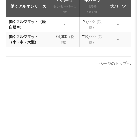
小パーツ
中パーツ
働くクルマシリーズ
大パーツ
センターパーツ
1席分
1C
1R / 1L
働くクルママット（軽
¥7,000
（税
-
-
自動車）
抜）
働くクルママット
¥4,000
¥10,000
（税
（税
-
（小・中・大型）
抜）
抜）
ページのトップへ