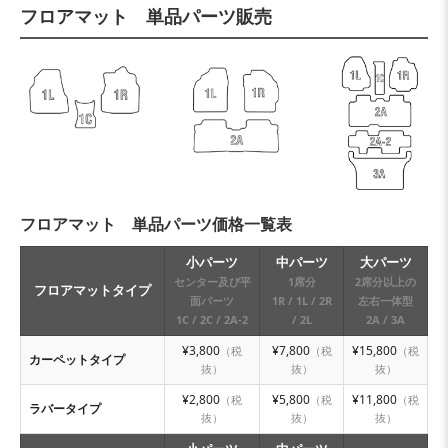
フロアマット 単品パーツ販売
フロアマット 単品パーツ価格一覧表
小パーツ
中パーツ
大パーツ
センター及び平
1席分
2席分以上の
フロアマットタイプ
面パーツ
1R / 1L / 2R
左右一体型
1C / 2C / 2A-2
/ 2L
2A / 3A
¥3,800
¥7,800
¥15,800
（税
（税
（税
カーペットタイプ
抜）
抜）
抜）
¥2,800
¥5,800
¥11,800
（税
（税
（税
ラバータイプ
抜）
抜）
抜）