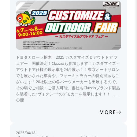
トヨタカローラ栃木 2025 カスタマイズ＆アウトドア フ
ェアー 開催決定！Clazzioも参加します！カスタマイズ・
アウトドア仕様の展示車を24台展示！！東京オートサロン
でも展示された車両や、フォーミュラカーの特別展示もご
ざいます！20社以上の各パーツメーカーも出展するので、
その場でご相談・ご購入可能。当社もClazzioブランド製品
を装着した“ヴォクシー”のデモカーを展示します！！ __
◇開
MORE
2025/04/18