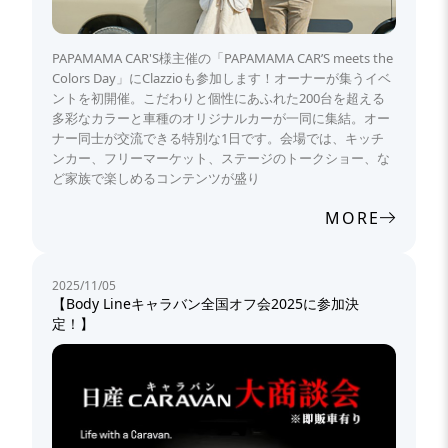
PAPAMAMA CAR'S様主催の「PAPAMAMA CAR’S meets the
Colors Day」にClazzioも参加します！オーナーが集うイベ
ントを初開催。こだわりと個性にあふれた200台を超える
多彩なカラーと車種のオリジナルカーが一同に集結。オー
ナー同士が交流できる特別な1日です。会場では、キッチ
ンカー、フリーマーケット、ステージのトークショー、な
ど家族で楽しめるコンテンツが盛り
MORE
2025/11/05
【Body Lineキャラバン全国オフ会2025に参加決
定！】