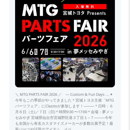
＼ MTG PARTS FAIR 2026 ／ — Custom & Fun Days 𓂃✦
今年もこの季節がやってきました＊宮城トヨタ主催「MTG
パーツフェア」にClazzioが参加します！⸻＊日時：６
月６日（土)／７日（日)＊時間9:30 〜17:00＊会場：夢メッ
セみやぎ 宮城県仙台市宮城野区港３丁目１−７⸻今年
も全国から有名カスタマイズメーカーが多数出展予定！最
新パーツや話題のアイテム、イベ