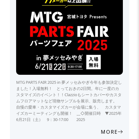
MTG PARTS FAIR 2025 in 夢メッセみやぎ今年も参加決定し
ました！入場無料！ とっておきの2日間。年に一度のカ
スタマイズのイベント！！Clazzioもシートカバーやカスタ
ムフロアマットなど現物サンプルを展示、販売します。
自慢の愛車・カスタマイズカーが会場に集う、 カスタマ
イズカーミーティングも開催！ __◇開催日時 ▼2025年
6月21日（土） 9：30-17:00 2025
MORE