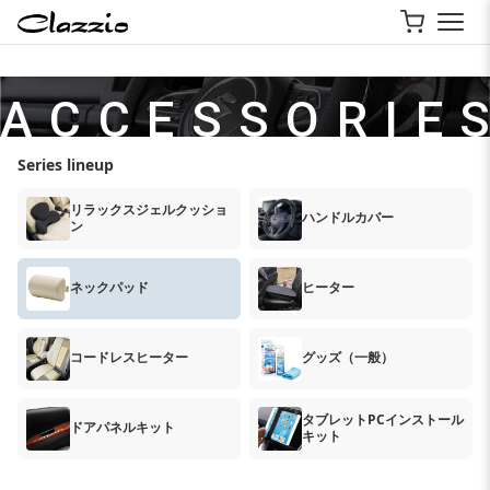
A C C E S S O R I E S
Series lineup
リラックスジェルクッショ
ハンドルカバー
ン
ネックパッド
ヒーター
コードレスヒーター
グッズ（一般）
タブレットPCインストール
ドアパネルキット
キット