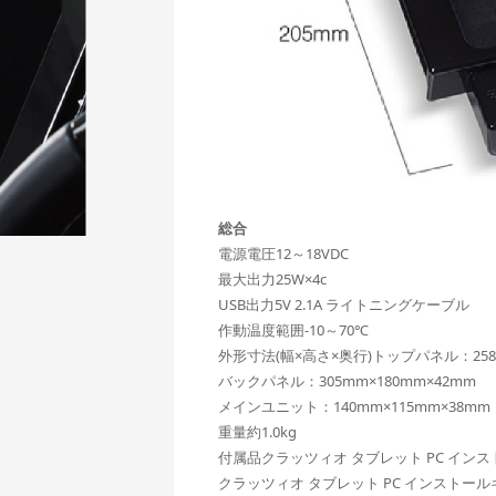
総合
電源電圧12～18VDC
最大出力25W×4c
USB出力5V 2.1A ライトニングケーブル
作動温度範囲-10～70℃
外形寸法(幅×高さ×奥行)トップパネル：258m
バックパネル：305mm×180mm×42mm
メインユニット：140mm×115mm×38mm
重量約1.0kg
付属品クラッツィオ タブレット PC イン
クラッツィオ タブレット PC インストール