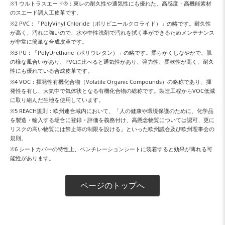
※1 ウルトラスエード®：東レの耐久性や通気性にも優れた、高感度・高機能素材
のスエード調人工皮革です。
※2 PVC：「PolyVinyl Chloride（ポリビニールクロライド）」の略です。耐久性
が高く、汚れに強いので、水や中性洗剤で汚れを拭く事ができるためメンテナンス
が非常に簡単な合成皮革です。
※3 PU：「PolyUrethane（ポリウレタン）」の略です。柔らかくしなやかで、肌
の様な風合いがあり、PVCに比べると通気性があり、弾力性、柔軟性が高く、耐久
性にも優れている合成皮革です。
※4 VOC：揮発性有機化合物（Volatile Organic Compounds）の略称であり、揮
発性を有し、大気中で気体状となる有機化合物の総称です。製造工程からVOC低減
に取り組んだ生地を使用しています。
※5 REACH規則：欧州連合域内において、「人の健康や環境保護のために、化学品
を製造・輸入する場合に登録・評価を義務付け、高懸念物質については認可、更に
リスクの高い物質には禁止等の制限を設ける」といった欧州議会及び欧州理事会の
規則。
※6 シートカバーの特性上、ベンチレーションシートに装着すると効果が薄れる可
能性があります。
ページのトップへ