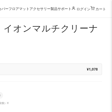
カバー
フロアマット
アクセサリー
製品サポート
ログイン
カート
 イオンマルチクリーナ
¥1,078
◎
（目安）※