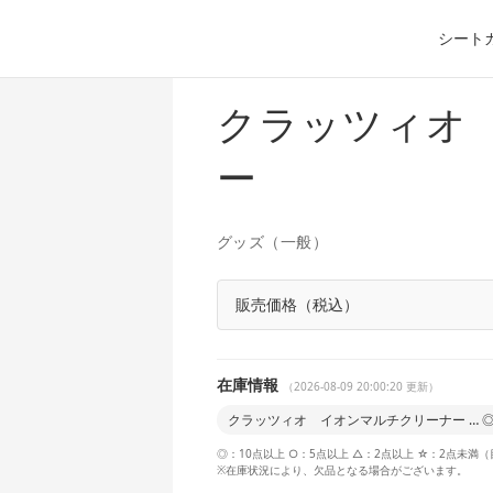
シート
クラッツィオ
ー
グッズ（一般）
販売価格（税込）
在庫情報
（2026-08-09 20:00:20 更新）
クラッツィオ イオンマルチクリーナー … 
◎：10点以上 ○：5点以上 △：2点以上 ☆：2点未満
※在庫状況により、欠品となる場合がございます。