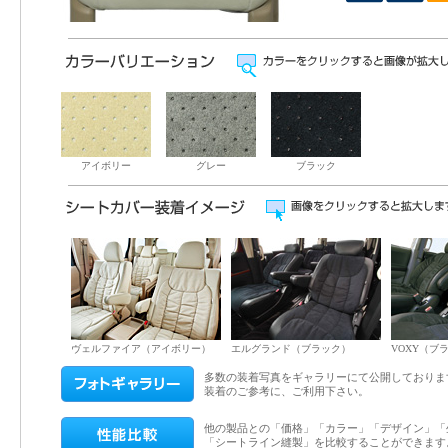
アイボリー
グレー
ブラック
ヴェルファイア（アイボリー）
エルグランド（ブラック）
VOXY（ブ
多数の装着写真をギャラリーにて公開しておりま
装着のご参考に、ご利用下さい。
他の製品との「価格」「カラー」「デザイン」「
「シートライン縫製」を比較することができます