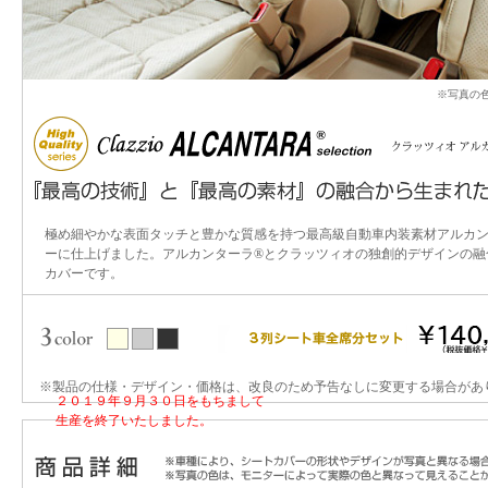
※写真の
極め細やかな表面タッチと豊かな質感を持つ最高級自動車内装素材アルカン
ーに仕上げました。アルカンターラ®とクラッツィオの独創的デザインの融
カバーです。
※製品の仕様・デザイン・価格は、改良のため予告なしに変更する場合があ
２０１９年９月３０日をもちまして
生産を終了いたしました。