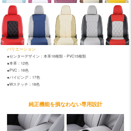
バリエーション
●センターデザイン：本革16種類・PVC15種類
●本革：12色
●PVC：16色
●パイピング：17色
●Wステッチ：18色
純正機能を損なわない専用設計