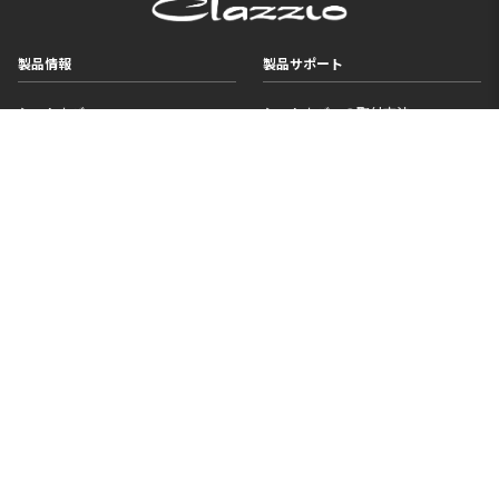
製品情報
製品サポート
シートカバー
シートカバーの取付方法
フロアマット
単品パーツ価格検索
アクセサリー
メンテナンス
旧製品
難燃証明書ダウンロード
比較表
よくあるご質問
ニュース
企業情報
お知らせ
企業情報
イベント情報
会社概要
新商品・追加車種情報
事業所案内