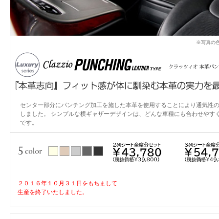
※写真の
センター部分にパンチング加工を施した本革を使用することにより通気性
しました。 シンプルな横ギャザーデザインは、どんな車種にも合わせやす
です。
２０１６年１０月３１日をもちまして
生産を終了いたしました。