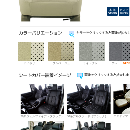
アイボリー
タンベージュ
ライトグレー
グレー
NE
30系ヴェルファイア（ブラック）
30系アルファード（ブラック）
エスティマ