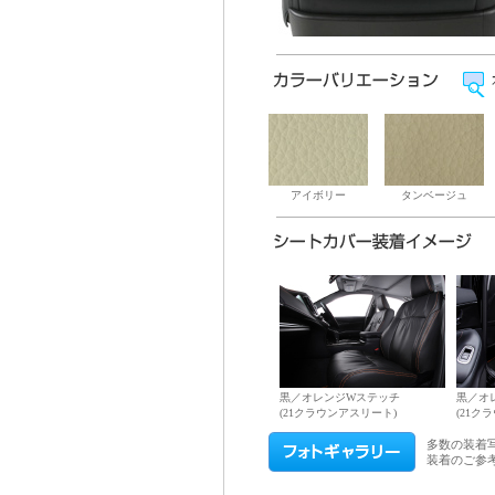
アイボリー
タンベージュ
黒／オレンジWステッチ
黒／オ
(21クラウンアスリート)
(21ク
多数の装着
装着のご参