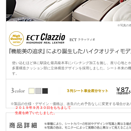
※写真の
使い込むほど体に馴染む最高級本革にパンチング加工を施し、座り心地とホ
多重構造クッション部に立体構造デザインを採用しました。シート本来の
す。
※製品の仕様・デザイン・価格は、改良のため予告なしに変更する場合があ
２０１９年９月３０日をもちまして
生産を終了いたしました。