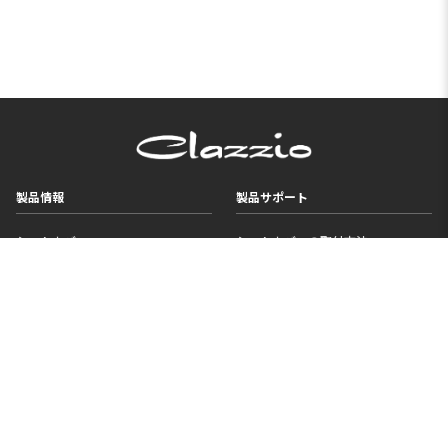
製品情報
製品サポート
シートカバー
シートカバーの取付方法
フロアマット
単品パーツ価格検索
アクセサリー
メンテナンス
旧製品
難燃証明書ダウンロード
比較表
よくあるご質問
ニュース
企業情報