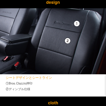
design
シートデザインとシートライン
①Bros.Clazzio押印
②ディンブル仕様
cloth