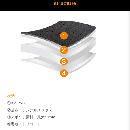
structure
構造
①Bio PVC
②基布：シングルメリヤス
③スポンジ素材 最大10mm
④裏地：トリコット