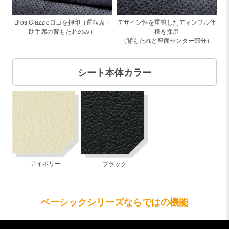
デザイン性を重視したディンブル仕
Bros.Clazzioロゴを押印（運転席・
様を採用
助手席の背もたれのみ）
（背もたれと座面センター部分）
シート本体カラー
アイボリー
ブラック
ベーシックシリーズならではの機能