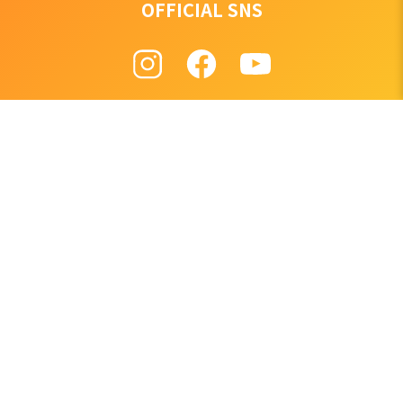
OFFICIAL SNS
製品情報
製品サポート
シートカバー
シートカバーの取付方法
フロアマット
単品パーツ価格検索
アクセサリー
メンテナンス
旧製品
難燃証明書ダウンロード
比較表
よくあるご質問