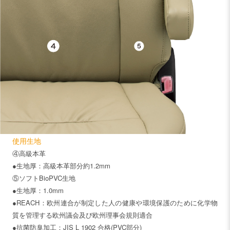
使用生地
④高級本革
●生地厚：高級本革部分約1.2mm
⑤ソフトBioPVC生地
●生地厚：1.0mm
●REACH：欧州連合が制定した人の健康や環境保護のために化学物
質を管理する欧州議会及び欧州理事会規則適合
●抗菌防臭加工：JIS L 1902 合格(PVC部分)