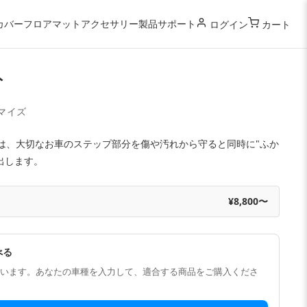
カバー
フロアマット
アクセサリー
製品サポート
ログイン
カート
ト
マイズ
トは、大切なお車のステップ部分を傷や汚れから守ると同時に"ふか
出します。
¥8,800〜
べる
います。あなたの車種を入力して、適合する商品をご購入くださ