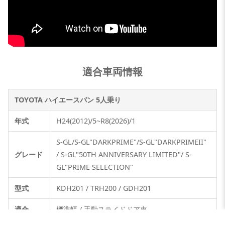
適合車両情報
TOYOTA ハイエースバン 5人乗り
年式
H24(2012)/5~R8(2026)/1
S-GL/S-GL"DARKPRIME"/S-GL"DARKPRIMEII"
グレード
/ S-GL"50TH ANNIVERSARY LIMITED"/ S-
GL"PRIME SELECTION"
型式
KDH201 / TRH200 / GDH201
適合
標準幅 / 手動スライドドア車