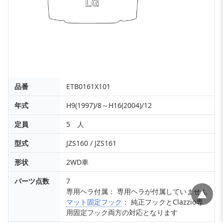
品番
ETB0161X101
年式
H9(1997)/8～H16(2004)/12
定員
5 人
型式
JZS160 / JZS161
形状
2WD車
パーツ点数
7
専用ヘラ付属： 専用ヘラが付属していません
▲
マット固定フック
： 純正フックとClazzio専
用固定フック両方の対応となります