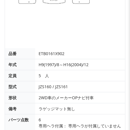
品番
ETB0161X902
年式
H9(1997)/8～H16(2004)/12
定員
5 人
型式
JZS160 / JZS161
形状
2WD車のメーカーOPナビ付車
備考
ラゲッジマット無し
パーツ点数
6
専用ヘラ付属： 専用ヘラが付属していません