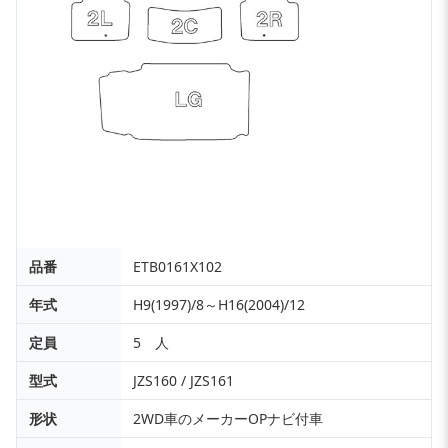
品番
ETB0161X102
年式
H9(1997)/8～H16(2004)/12
定員
5 人
型式
JZS160 / JZS161
形状
2WD車のメーカーOPナビ付車