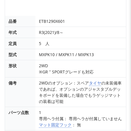
品番
ETB1290X601
年式
R3(2021)/8～
定員
5 人
型式
MXPK10 / MXPK11 / MXPK13
形状
2WD
※GR " SPORTグレードも対応
備考
2WDのオプション：スペア
タイヤ
の未装備車
であれば、オプションのアジャスタブルデッ
キボードを装備した場合でもラゲッジマット
の装着は可能
パーツ点数
1
専用ヘラ付属： 専用ヘラが付属していません
マット固定フック
： 無