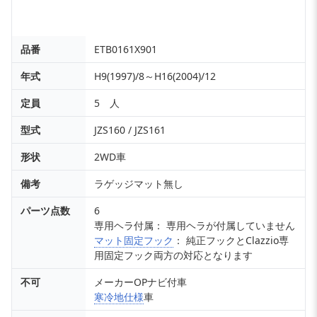
品番
ETB0161X901
年式
H9(1997)/8～H16(2004)/12
定員
5 人
型式
JZS160 / JZS161
形状
2WD車
備考
ラゲッジマット無し
パーツ点数
6
専用ヘラ付属： 専用ヘラが付属していません
マット固定フック
： 純正フックとClazzio専
用固定フック両方の対応となります
不可
メーカーOPナビ付車
寒冷地仕様
車