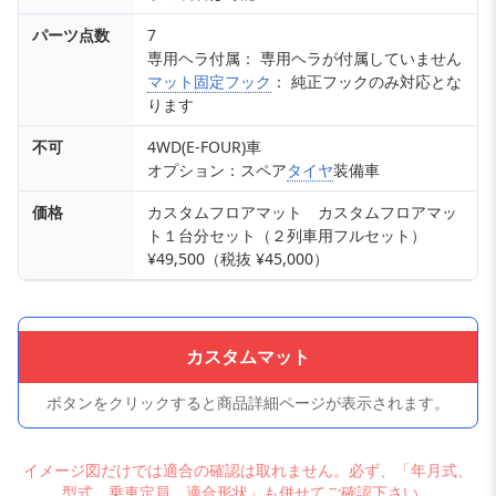
パーツ点数
7
専用ヘラ付属： 専用ヘラが付属していません
マット固定フック
： 純正フックのみ対応とな
ります
不可
4WD(E-FOUR)車
オプション：スペア
タイヤ
装備車
価格
カスタムフロアマット カスタムフロアマッ
ト１台分セット（２列車用フルセット）
¥49,500（税抜 ¥45,000）
カスタムマット
ボタンをクリックすると商品詳細ページが表示されます。
イメージ図だけでは適合の確認は取れません。必ず、「年月式、
型式、乗車定員、適合形状」も併せてご確認下さい。