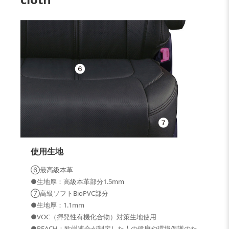
使用生地
⑥最高級本革
●生地厚：高級本革部分1.5mm
⑦高級ソフトBioPVC部分
●生地厚：1.1mm
●VOC（揮発性有機化合物）対策生地使用
●REACH：欧州連合が制定した人の健康や環境保護のた