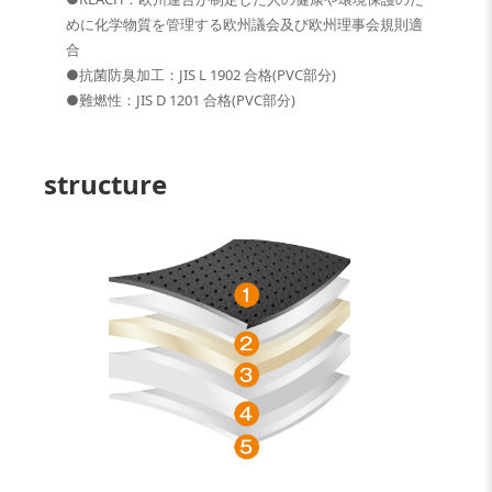
めに化学物質を管理する欧州議会及び欧州理事会規則適
合
●抗菌防臭加工：JIS L 1902 合格(PVC部分)
●難燃性：JIS D 1201 合格(PVC部分)
structure