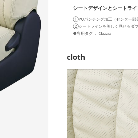
シートデザインとシートライ
①PUパンチング加工（センター部
②シートラインを美しく見せるダ
●専用タグ ： Clazzio
cloth