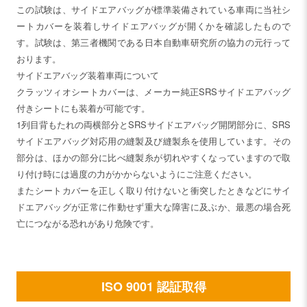
この試験は、サイドエアバッグが標準装備されている車両に当社シ
ートカバーを装着しサイドエアバッグが開くかを確認したもので
す。試験は、第三者機関である日本自動車研究所の協力の元行って
おります。
サイドエアバッグ装着車両について
クラッツィオシートカバーは、メーカー純正SRSサイドエアバッグ
付きシートにも装着が可能です。
1列目背もたれの両横部分とSRSサイドエアバッグ開閉部分に、SRS
サイドエアバッグ対応用の縫製及び縫製糸を使用しています。その
部分は、ほかの部分に比べ縫製糸が切れやすくなっていますので取
り付け時には過度の力がかからないようにご注意ください。
またシートカバーを正しく取り付けないと衝突したときなどにサイ
ドエアバッグが正常に作動せず重大な障害に及ぶか、最悪の場合死
亡につながる恐れがあり危険です。
ISO 9001 認証取得