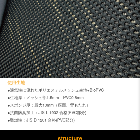
使用生地
●通気性に優れたポリエステルメッシュ生地+BioPVC
●生地厚：メッシュ部1.5mm、PVC0.8mm
●スポンジ厚：最大10mm（座面、背もたれ）
●抗菌防臭加工：JIS L 1902 合格(PVC部分)
●難燃性：JIS D 1201 合格(PVC部分)
structure