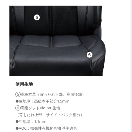
使用生地
⑤高級本革（背もたれ下部、座面後部）
●生地厚：高級本革部分1.5mm
⑥高級ソフトBioPVC生地
（背もたれ上部、サイド・バック部分）
●生地厚：1.1mm
●VOC：揮発性有機化合物 基準適合