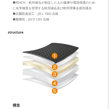
●REACH：欧州連合が制定した人の健康や環境保護のため
に化学物質を管理する欧州議会及び欧州理事会規則適合
●抗菌防臭加工：JIS L 1902 合格
●難燃性：JIS D 1201 合格
structure
構造