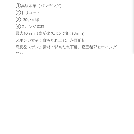
①高級本革（パンチング）
②トリコット
③130g/㎡綿
④スポンジ素材
最大10mm（高反発スポンジ部分8mm）
スポンジ素材：背もたれ上部、座面前部
高反発スポンジ素材：背もたれ下部、座面後部とウイング
部分
⑤裏地：トリコット
【本革シートカバーの注意事項】
本革を使用したシートカバーは、以下の事態が発生
する可能性があります。これらが発生しても保証の
対象外ですので、返品、交換、修理、補償、賠償は
一切いたしかねますので、ご了解の上でご購入・ご
使用ください。