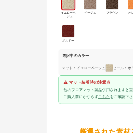
イエローベ
ベージュ
ブラウン
オ
ージュ
ボルドー
選択中のカラー
マット：
イエローベージュ
ヒール：
ホ
⚠ マット装着時の注意点
他のフロアマット製品併用されますと重
ご購入前にかならず
こちら
をご確認下さ
厳選された素材