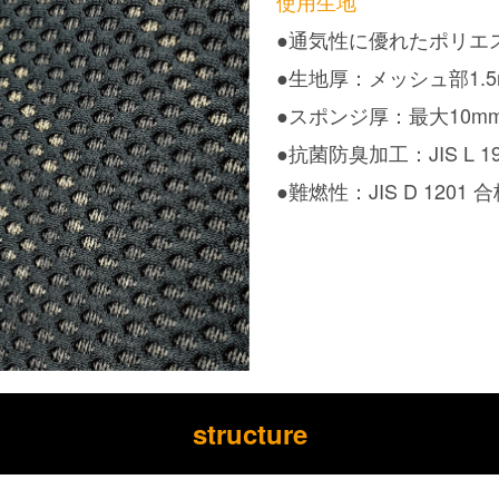
使用生地
●通気性に優れたポリエス
●生地厚：メッシュ部1.5m
●スポンジ厚：最大10
●抗菌防臭加工：JIS L 19
●難燃性：JIS D 1201 
structure