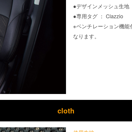
●デザインメッシュ生地
●専用タグ ： Clazzio
※ベンチレーション機能
なります。
cloth