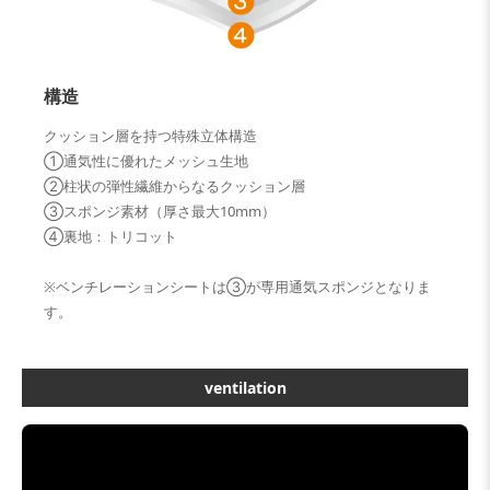
構造
クッション層を持つ特殊立体構造
①通気性に優れたメッシュ生地
②柱状の弾性繊維からなるクッション層
③スポンジ素材（厚さ最大10mm）
④裏地：トリコット
※ベンチレーションシートは③が専用通気スポンジとなりま
す。
ventilation