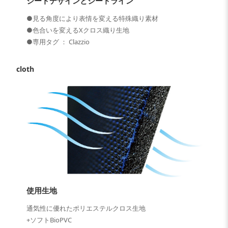
シートデザインとシートライン
●見る角度により表情を変える特殊織り素材
●色合いを変えるXクロス織り生地
●専用タグ ： Clazzio
cloth
使用生地
通気性に優れたポリエステルクロス生地
+ソフトBioPVC