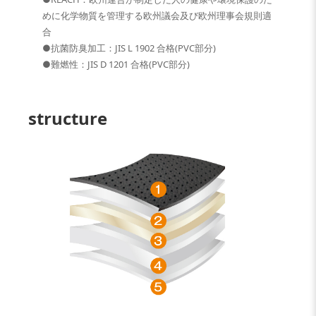
めに化学物質を管理する欧州議会及び欧州理事会規則適
合
●抗菌防臭加工：JIS L 1902 合格(PVC部分)
●難燃性：JIS D 1201 合格(PVC部分)
structure