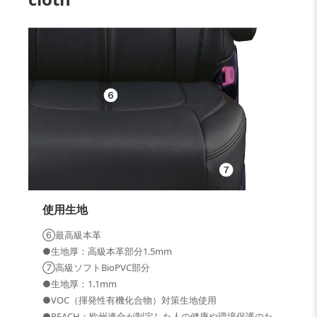
使用生地
⑥最高級本革
●生地厚：高級本革部分1.5mm
⑦高級ソフトBioPVC部分
●生地厚：1.1mm
●VOC（揮発性有機化合物）対策生地使用
●REACH：欧州連合が制定した人の健康や環境保護のた