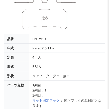
品番
EN-7513
年式
R7(2025)/11～
定員
4 人
型式
BB1A
形状
リアヒーターダクト無車
パーツ点数
1列目：3
2列目：1
3列目：
マット固定フック
： 純正フックのみ対応とな
ります