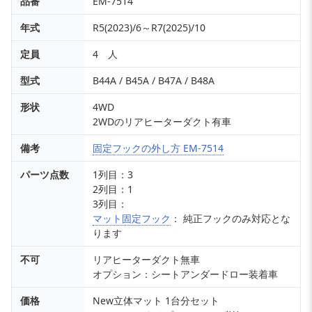
品番
EM-7514
年式
R5(2023)/6～R7(2025)/10
定員
4 人
型式
B44A / B45A / B47A / B48A
形状
4WD
2WDのリアヒーターダクト有車
備考
固定フックの外し方 EM-7514
パーツ点数
1列目：3
2列目：1
3列目：
マット固定フック
： 純正フックのみ対応とな
ります
不可
リアヒーターダクト無車
オプション：シートアンダードロー装着車
価格
New立体マット 1台分セット