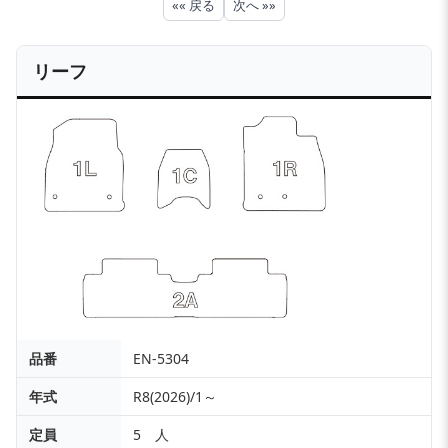
«« 戻る
次へ »»
リーフ
品番
EN-5304
年式
R8(2026)/1～
定員
5 人