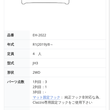
品番
EH-2022
年式
R1(2019)/8～
定員
4 人
型式
JH3
形状
2WD
パーツ点数
1列目：3
2列目：1
3列目：-
マット固定フック
： 純正フック非対応な為、
Clazzio専用固定フックをご使用下さい