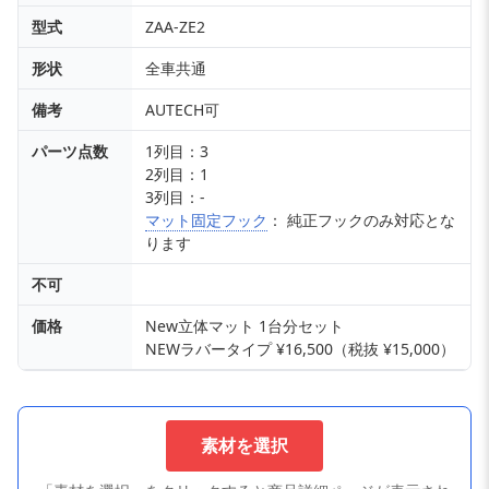
型式
ZAA-ZE2
形状
全車共通
備考
AUTECH可
パーツ点数
1列目：3
2列目：1
3列目：-
マット固定フック
： 純正フックのみ対応とな
ります
不可
価格
New立体マット 1台分セット
NEWラバータイプ ¥16,500（税抜 ¥15,000）
素材を選択