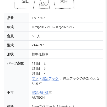
品番
EN-5302
年式
H29(2017)/10～R7(2025)/12
定員
5 人
型式
ZAA-ZE1
形状
標準仕様車
パーツ点数
1列目：2
2列目：3
3列目：-
マット固定フック
： 純正フックのみ対応とな
ります
不可
寒冷地仕様
車
AUTECH
価格
New立体マット 1台分セット