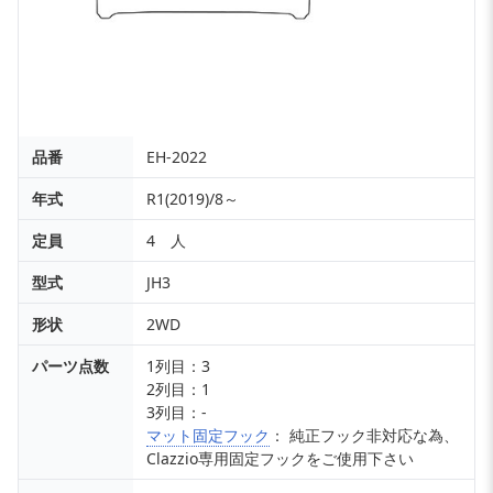
品番
EH-2022
年式
R1(2019)/8～
定員
4 人
型式
JH3
形状
2WD
パーツ点数
1列目：3
2列目：1
3列目：-
マット固定フック
： 純正フック非対応な為、
Clazzio専用固定フックをご使用下さい