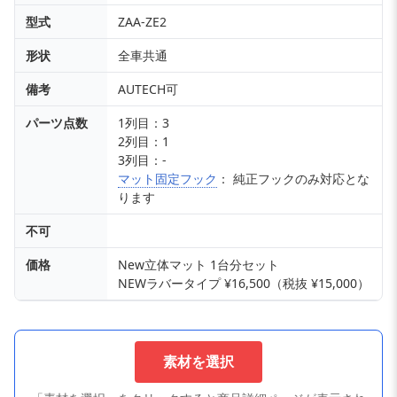
型式
ZAA-ZE2
形状
全車共通
備考
AUTECH可
パーツ点数
1列目：3
2列目：1
3列目：-
マット固定フック
： 純正フックのみ対応とな
ります
不可
価格
New立体マット 1台分セット
NEWラバータイプ ¥16,500（税抜 ¥15,000）
素材を選択