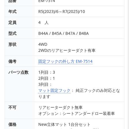
品番
EM-7514
年式
R5(2023)/6～R7(2025)/10
定員
4 人
型式
B44A / B45A / B47A / B48A
形状
4WD
2WDのリアヒーターダクト有車
備考
固定フックの外し方 EM-7514
パーツ点数
1列目：3
2列目：1
3列目：
マット固定フック
： 純正フックのみ対応とな
ります
不可
リアヒーターダクト無車
オプション：シートアンダードロー装着車
価格
New立体マット 1台分セット