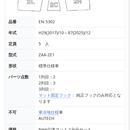
品番
EN-5302
年式
H29(2017)/10～R7(2025)/12
定員
5 人
型式
ZAA-ZE1
形状
標準仕様車
パーツ点数
1列目：2
2列目：3
3列目：-
マット固定フック
： 純正フックのみ対応とな
ります
不可
寒冷地仕様
車
AUTECH
価格
New立体マット 1台分セット