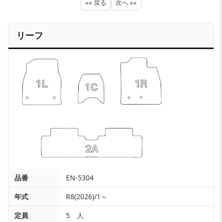
«« 戻る
次へ »»
リーフ
品番
EN-5304
年式
R8(2026)/1～
定員
5 人