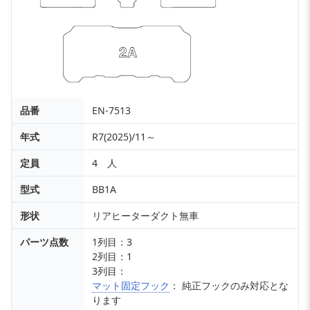
品番
EN-7513
年式
R7(2025)/11～
定員
4 人
型式
BB1A
形状
リアヒーターダクト無車
パーツ点数
1列目：3
2列目：1
3列目：
マット固定フック
： 純正フックのみ対応とな
ります