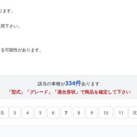
なります。
ご使用下さい。
なる可能性があります。
334件
該当の車種が
あります
「型式」「グレード」「適合形状」で商品を確定して下さい
戻る
次
3
4
5
6
7
8
9
10
11