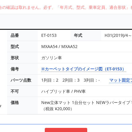
合の確認は取れません。必ず、「年月式、型式、乗車定員、適合形状」
品番
ET-0153
年式
H31(2019)/4～
型式
MXAA54 / MXAA52
形状
ガソリン車
備考
※カーペットタイプのイメージ図（ET-0153）
パーツ点数
1列目：2 2列目：3 3列目：-
マット固定
不可
ハイブリッド車 / PHV車
価格
New立体マット 1台分セット NEWラバータイプ ¥16
（税抜 ¥20,000）