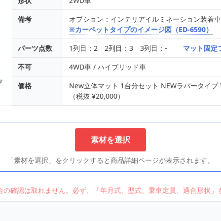
形状
2WD車
備考
オプション：インテリアイルミネーション装着
※カーペットタイプのイメージ図（ED-6590）
パーツ点数
1列目：2 2列目：3 3列目：-
マット固定
不可
4WD車 / ハイブリッド車
価格
New立体マット 1台分セット NEWラバータイプ ¥16
（税抜 ¥20,000）
素材を選択
「素材を選択」をクリックすると商品詳細ページが表示されます。
合の確認は取れません。必ず、「年月式、型式、乗車定員、適合形状」