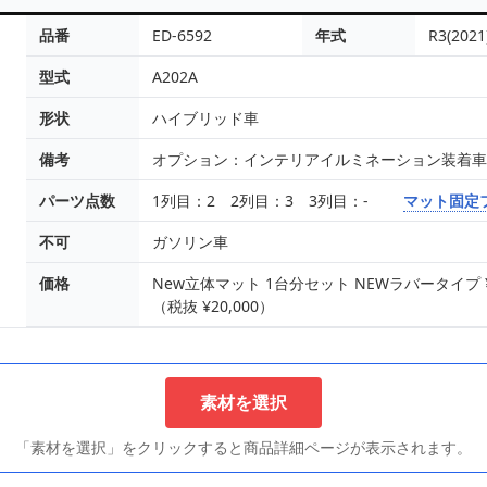
品番
ED-6592
年式
R3(2021
型式
A202A
形状
ハイブリッド車
備考
オプション：インテリアイルミネーション装着
パーツ点数
1列目：2 2列目：3 3列目：-
マット固定
不可
ガソリン車
価格
New立体マット 1台分セット NEWラバータイプ ¥16
（税抜 ¥20,000）
素材を選択
「素材を選択」をクリックすると商品詳細ページが表示されます。