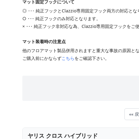
マット固定フックについて
◎ ･･･ 純正フックとClazzio専用固定フック両方の対応と
○ ･･･ 純正フックのみ対応となります。
× ･･･ 純正フック非対応な為、Clazzio専用固定フックを
マット装着時の注意点
他のフロアマット製品併用されますと重大な事故の原因と
ご購入前にかならず
こちら
をご確認下さい。
«« 
ヤリス クロス ハイブリッド