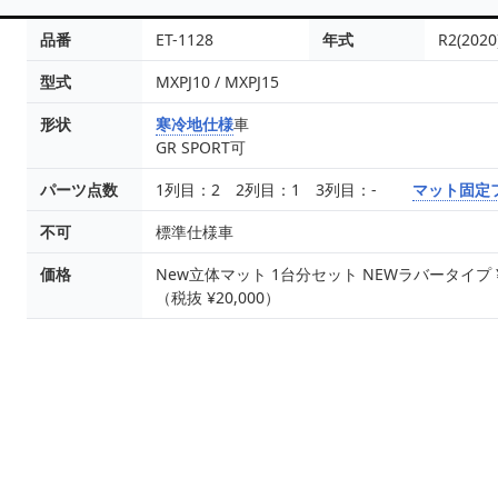
品番
ET-1128
年式
R2(2020
型式
MXPJ10 / MXPJ15
形状
寒冷地仕様
車
GR SPORT可
パーツ点数
1列目：2 2列目：1 3列目：-
マット固定
不可
標準仕様車
価格
New立体マット 1台分セット NEWラバータイプ ¥16
（税抜 ¥20,000）