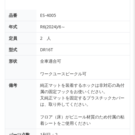
品番
ES-4005
年式
R6(2024)/6～
定員
2 人
型式
DR16T
形状
全車適合可
ワークユースビークル可
備考
純正マットを装着するホックは非対応の為付
属の固定フックをお使いください。
又純正マットを固定するプラスチックカバー
は、取り外してください。
フロア（床）がビニール材質のため付属の粘
着シートをご使用ください
パーツ点数
1列目：2