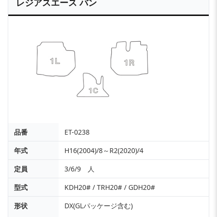
レジアスエース バン
品番
ET-0238
年式
H16(2004)/8～R2(2020)/4
定員
3/6/9 人
型式
KDH20# / TRH20# / GDH20#
形状
DX(GLパッケージ含む)