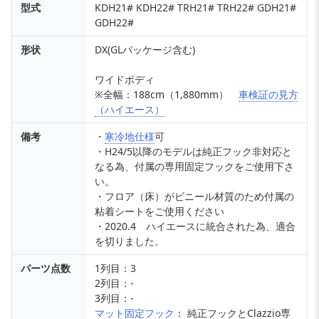
型式
KDH21# KDH22# TRH21# TRH22# GDH21#
GDH22#
形状
DX(GLパッケージ含む)
ワイドボディ
※全幅：188cm（1,880mm）
車検証の見方
（ハイエース）
備考
・
寒冷地仕様
可
・H24/5以降のモデルは純正フック非対応と
なる為、付属の専用固定フックをご使用下さ
い。
・フロア（床）がビニール材質のため付属の
粘着シートをご使用ください
・2020.4 ハイエースに統合された為、適合
を切りました。
パーツ点数
1列目：3
2列目：-
3列目：-
マット固定フック
： 純正フックとClazzio専