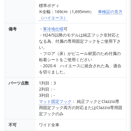
標準ボディ
※全幅：169cm（1,695mm）
車検証の見方
（ハイエース）
備考
・
寒冷地仕様
可
・H24/5以降のモデルは純正フック非対応と
なる為、付属の専用固定フックをご使用下さ
い。
・フロア（床）がビニール材質のため付属の
粘着シートをご使用ください
・2020.4 ハイエースに統合された為、適合
を切りました。
パーツ点数
1列目：3
2列目：-
3列目：-
マット固定フック
： 純正フックとClazzio専
用固定フック両方の対応またはClazzio専用固
定フックのみ
不可
ワイド全車