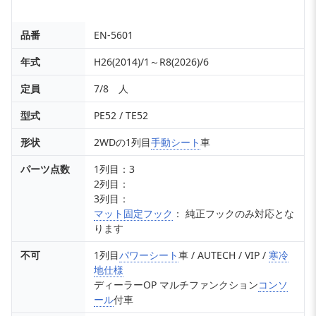
品番
EN-5601
年式
H26(2014)/1～R8(2026)/6
定員
7/8 人
型式
PE52 / TE52
形状
2WDの1列目
手動シート
車
パーツ点数
1列目：3
2列目：
3列目：
マット固定フック
： 純正フックのみ対応とな
ります
不可
1列目
パワーシート
車 / AUTECH / VIP /
寒冷
地仕様
ディーラーOP マルチファンクション
コンソ
ール
付車