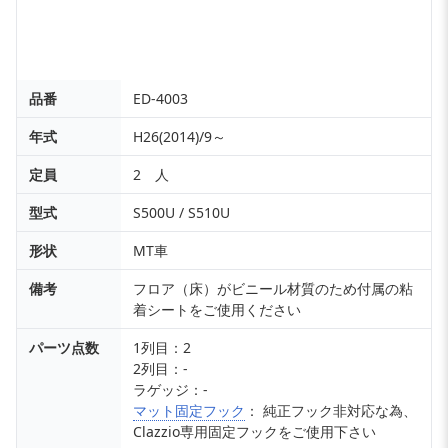
品番
ED-4003
年式
H26(2014)/9～
定員
2 人
型式
S500U / S510U
形状
MT車
備考
フロア（床）がビニール材質のため付属の粘
着シートをご使用ください
パーツ点数
1列目：2
2列目：-
ラゲッジ：-
マット固定フック
： 純正フック非対応な為、
Clazzio専用固定フックをご使用下さい