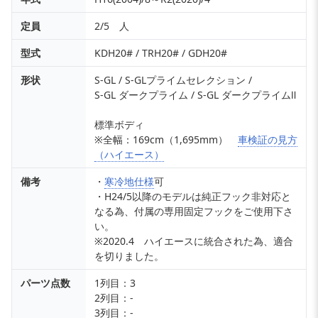
定員
2/5 人
型式
KDH20# / TRH20# / GDH20#
形状
S-GL / S-GLプライムセレクション /
S-GL ダークプライム / S-GL ダークプライムⅡ
標準ボディ
※全幅：169cm（1,695mm）
車検証の見方
（ハイエース）
備考
・
寒冷地仕様
可
・H24/5以降のモデルは純正フック非対応と
なる為、付属の専用固定フックをご使用下さ
い。
※2020.4 ハイエースに統合された為、適合
を切りました。
パーツ点数
1列目：3
2列目：-
3列目：-