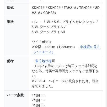
型式
KDH21# / KDH22# / TRH21# / TRH22# / GD
H21# / GDH22#
形状
バン ： S-GL / S-GL プライムセレクション /
S-GL ダークプライム /
S-GL ダークプライムⅡ
ワイドボディ
※全幅：188cm（1,880mm）
車検証の見方
（ハイエース）
備考
・
寒冷地仕様
可
・H24/5以降のモデルは純正フック非対応と
なる為、付属の専用固定フックをご使用下さ
い。
※2020.4 ハイエースに統合された為、適合
を切りました。
パーツ点数
1列目：3
2列目：-
3列目：-