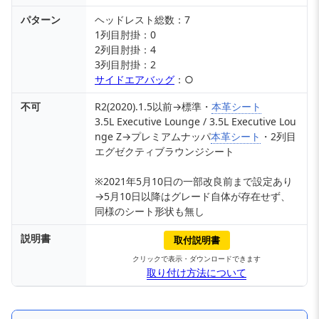
パターン
ヘッドレスト総数：7
1列目肘掛：0
2列目肘掛：4
3列目肘掛：2
サイドエアバッグ
：○
不可
R2(2020).1.5以前→標準・
本革シート
3.5L Executive Lounge / 3.5L Executive Lou
nge Z→プレミアムナッパ
本革シート
・2列目
エグゼクティブラウンジシート
※2021年5月10日の一部改良前まで設定あり
→5月10日以降はグレード自体が存在せず、
同様のシート形状も無し
説明書
取付説明書
クリックで表示・ダウンロードできます
取り付け方法について