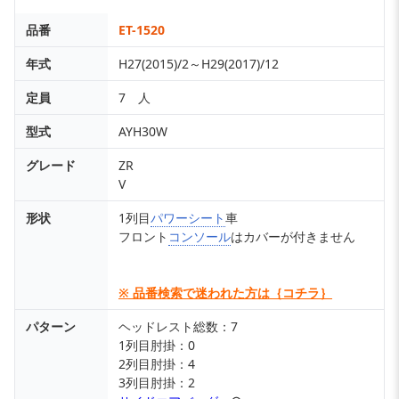
品番
ET-1520
年式
H27(2015)/2～H29(2017)/12
定員
7 人
型式
AYH30W
グレード
ZR
V
形状
1列目
パワーシート
車
フロント
コンソール
はカバーが付きません
※ 品番検索で迷われた方は｛コチラ｝
パターン
ヘッドレスト総数：7
1列目肘掛：0
2列目肘掛：4
3列目肘掛：2