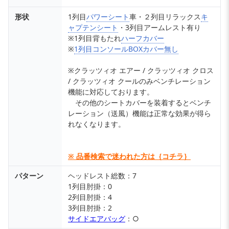
形状
1列目
パワーシート
車・２列目リラックス
キ
ャプテンシート
・3列目アームレスト有り
※1列目背もたれ
ハーフカバー
※
1列目コンソールBOXカバー無し
※クラッツィオ エアー / クラッツィオ クロス
/ クラッツィオ クールのみベンチレーション
機能に対応しております。
その他のシートカバーを装着するとベンチ
レーション（送風）機能は正常な効果が得ら
れなくなります。
※ 品番検索で迷われた方は｛コチラ｝
パターン
ヘッドレスト総数：7
1列目肘掛：0
2列目肘掛：4
3列目肘掛：2
サイドエアバッグ
：○