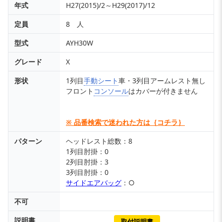
年式
H27(2015)/2～H29(2017)/12
定員
8 人
型式
AYH30W
グレード
X
形状
1列目
手動シート
車・3列目アームレスト無し
フロント
コンソール
はカバーが付きません
※ 品番検索で迷われた方は｛コチラ｝
パターン
ヘッドレスト総数：8
1列目肘掛：0
2列目肘掛：3
3列目肘掛：0
サイドエアバッグ
：○
不可
説明書
取付説明書