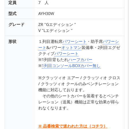
定員
7 人
型式
AYH30W
グレード
ZR "Gエディション "
V "Lエディション "
形状
１列目運転席
パワーシート
・助手席
パワーシ
ート
&パワー
オットマン
装備車・2列目エグゼ
クティブ
パワーシート
※1列目背もたれ
ハーフカバー
※
1列目コンソールBOXカバー無し
※クラッツィオ エアー / クラッツィオ クロス
/ クラッツィオ クールのみベンチレーション
機能に対応しております。
その他のシートカバーを装着するとベンチ
レーション（送風）機能は正常な効果が得ら
れなくなります。
※ 品番検索で迷われた方は｛コチラ｝