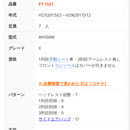
品番
ET-1521
年式
H27(2015)/2～H29(2017)/12
定員
7 人
型式
AYH30W
グレード
X
形状
1列目
手動シート
車・3列目アームレスト無し
フロント
コンソール
はカバーが付きません
※ 品番検索で迷われた方は｛コチラ｝
パターン
ヘッドレスト総数：7
1列目肘掛：0
2列目肘掛：4
3列目肘掛：0
サイドエアバッグ
：○
不可