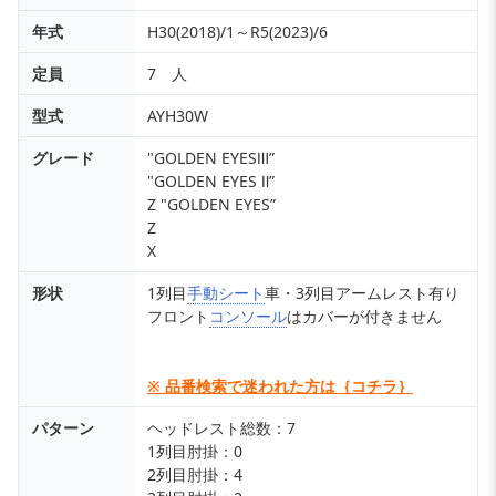
年式
H30(2018)/1～R5(2023)/6
定員
7 人
型式
AYH30W
グレード
"GOLDEN EYESⅢ”
"GOLDEN EYES Ⅱ”
Z "GOLDEN EYES”
Z
X
形状
1列目
手動シート
車・3列目アームレスト有り
フロント
コンソール
はカバーが付きません
※ 品番検索で迷われた方は｛コチラ｝
パターン
ヘッドレスト総数：7
1列目肘掛：0
2列目肘掛：4