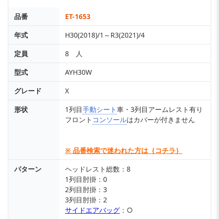
品番
ET-1653
年式
H30(2018)/1～R3(2021)/4
定員
8 人
型式
AYH30W
グレード
X
形状
1列目
手動シート
車・3列目アームレスト有り
フロント
コンソール
はカバーが付きません
※ 品番検索で迷われた方は｛コチラ｝
パターン
ヘッドレスト総数：8
1列目肘掛：0
2列目肘掛：3
3列目肘掛：2
サイドエアバッグ
：○