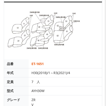
品番
ET-1651
年式
H30(2018)/1～R3(2021)/4
定員
7 人
型式
AYH30W
グレード
ZR
V