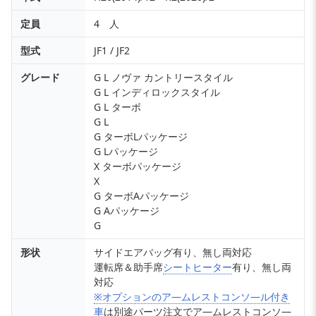
定員
4 人
型式
JF1 / JF2
グレード
G L ノヴァ カントリースタイル
G L インディロックスタイル
G L ターボ
G L
G ターボLパッケージ
G Lパッケージ
X ターボパッケージ
X
G ターボAパッケージ
G Aパッケージ
G
形状
サイドエアバッグ有り、無し両対応
運転席＆助手席
シートヒーター
有り、無し両
対応
※オプションのア―ムレストコンソ―ル付き
車
は別途パーツ注文でア―ムレストコンソ―