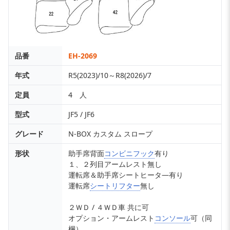
品番
EH-2069
年式
R5(2023)/10～R8(2026)/7
定員
4 人
型式
JF5 / JF6
グレード
N-BOX カスタム スロープ
形状
助手席背面
コンビニフック
有り
１、２列目アームレスト無し
運転席＆助手席シートヒータ―有り
運転席
シートリフター
無し
２ＷＤ / ４ＷＤ車 共に可
オプション・アームレスト
コンソール
可（同
梱）