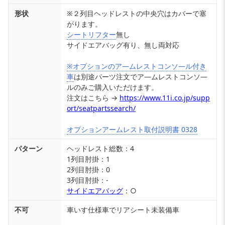
形状
※２列目ヘッドレストの中央穴はカバーで塞
がります。
シートリフター
無し
サイドエアバッグ有り、無し両対応
※オプションのア―ムレストコンソ―ル付き
車
は別途パーツ注文でア―ムレストコンソ―
ルのみご購入いただけます。
注文はこちら →
https://www.11i.co.jp/supp
ort/seatpartssearch/
オプションアームレスト取付説明書 0328
パターン
ヘッドレスト総数：4
1列目肘掛：1
2列目肘掛：0
3列目肘掛：-
サイドエアバッグ
：○
不可
車いす仕様車でリアシート未装備車