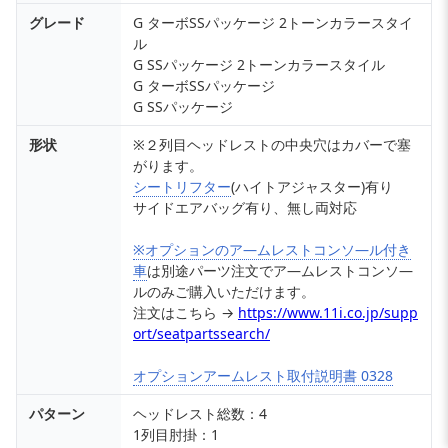
グレード
G ターボSSパッケージ 2トーンカラースタイ
ル
G SSパッケージ 2トーンカラースタイル
G ターボSSパッケージ
G SSパッケージ
形状
※２列目ヘッドレストの中央穴はカバーで塞
がります。
シートリフター
(ハイトアジャスター)有り
サイドエアバッグ有り、無し両対応
※オプションのア―ムレストコンソ―ル付き
車
は別途パーツ注文でア―ムレストコンソ―
ルのみご購入いただけます。
注文はこちら →
https://www.11i.co.jp/supp
ort/seatpartssearch/
オプションアームレスト取付説明書 0328
パターン
ヘッドレスト総数：4
1列目肘掛：1