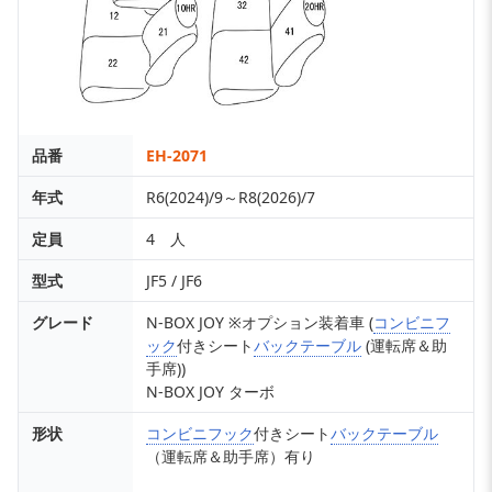
品番
EH-2071
年式
R6(2024)/9～R8(2026)/7
定員
4 人
型式
JF5 / JF6
グレード
N-BOX JOY ※オプション装着車 (
コンビニフ
ック
付きシート
バックテーブル
(運転席＆助
手席))
N-BOX JOY ターボ
形状
コンビニフック
付きシート
バックテーブル
（運転席＆助手席）有り