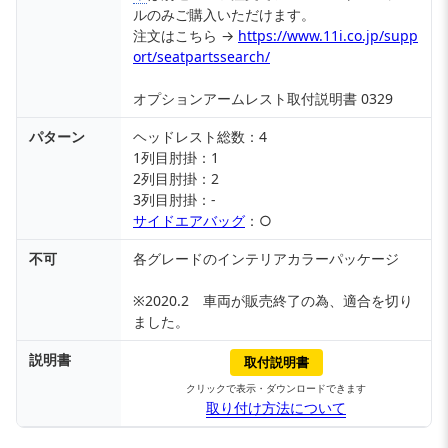
ルのみご購入いただけます。
注文はこちら →
https://www.11i.co.jp/supp
ort/seatpartssearch/
オプションアームレスト取付説明書 0329
パターン
ヘッドレスト総数：4
1列目肘掛：1
2列目肘掛：2
3列目肘掛：-
サイドエアバッグ
：○
不可
各グレードのインテリアカラーパッケージ
※2020.2 車両が販売終了の為、適合を切り
ました。
説明書
取付説明書
クリックで表示・ダウンロードできます
取り付け方法について