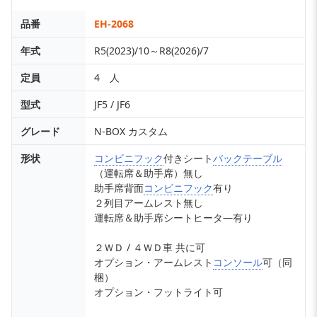
品番
EH-2068
年式
R5(2023)/10～R8(2026)/7
定員
4 人
型式
JF5 / JF6
グレード
N-BOX カスタム
形状
コンビニフック
付きシート
バックテーブル
（運転席＆助手席）無し
助手席背面
コンビニフック
有り
２列目アームレスト無し
運転席＆助手席シートヒータ―有り
２ＷＤ / ４ＷＤ車 共に可
オプション・アームレスト
コンソール
可（同
梱）
オプション・フットライト可