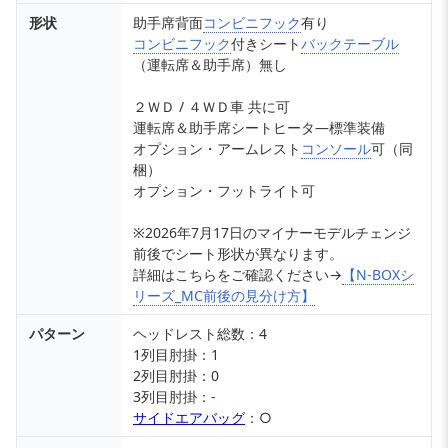
形状
助手席背面
コンビニフック
有り
コンビニフック
付きシート
バックテーブル
（運転席＆助手席）無し
２ＷＤ / ４ＷＤ車 共に可
運転席＆助手席シートヒータ―標準装備
オプション・アームレスト
コンソール
可（同
梱）
オプション・フットライト可
※2026年7月17日のマイナーモデルチェンジ
前後でシート形状が異なります。
詳細はこちらをご確認ください→
【N-BOXシ
リーズ_MC前後の見分け方】
パターン
ヘッドレスト総数：4
1列目肘掛：1
2列目肘掛：0
3列目肘掛：-
サイドエアバッグ
：○