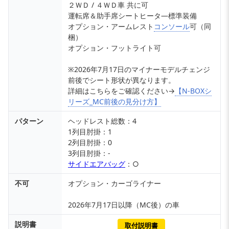
２ＷＤ / ４ＷＤ車 共に可
運転席＆助手席シートヒータ―標準装備
オプション・アームレスト
コンソール
可（同
梱）
オプション・フットライト可
※2026年7月17日のマイナーモデルチェンジ
前後でシート形状が異なります。
詳細はこちらをご確認ください→
【N-BOXシ
リーズ_MC前後の見分け方】
パターン
ヘッドレスト総数：4
1列目肘掛：1
2列目肘掛：0
3列目肘掛：-
サイドエアバッグ
：○
不可
オプション・カーゴライナー
2026年7月17日以降（MC後）の車
説明書
取付説明書