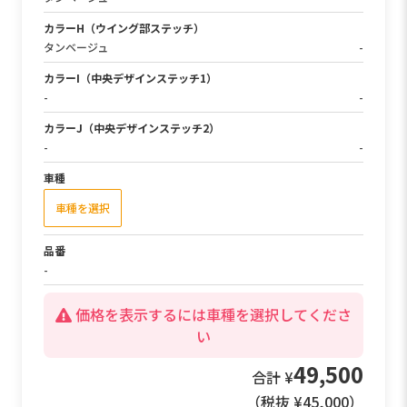
カラーH（ウイング部ステッチ）
タンベージュ
-
カラーI（中央デザインステッチ1）
-
-
カラーJ（中央デザインステッチ2）
-
-
車種
スクラム ワゴン
車種を変更
品番
ES-0639
-
49,500
合計 ¥
（税抜 ¥
45,000
）
別途送料 ¥1,650（税抜 ¥1,500）がかかります。
※北海道・沖縄・離島などの場合は送料 ¥2,200（税抜