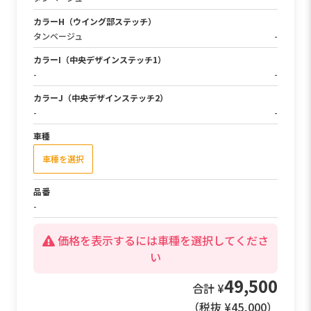
カラーH（ウイング部ステッチ）
タンベージュ
-
カラーI（中央デザインステッチ1）
-
-
カラーJ（中央デザインステッチ2）
-
-
車種
タント カスタム
車種を変更
品番
ED-6519
-
49,500
合計 ¥
（税抜 ¥
45,000
）
別途送料 ¥1,650（税抜 ¥1,500）がかかります。
※北海道・沖縄・離島などの場合は送料 ¥2,200（税抜