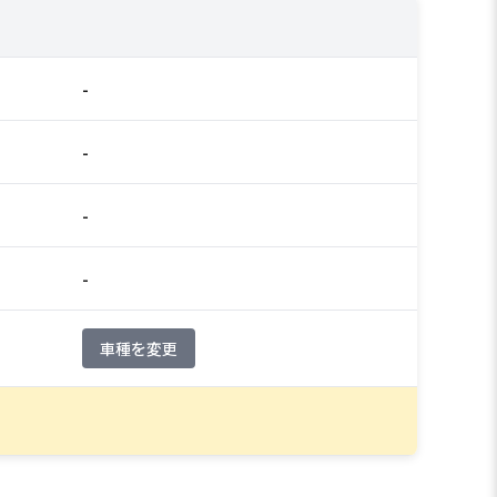
-
-
-
-
車種を変更