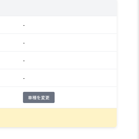
-
-
-
-
車種を変更