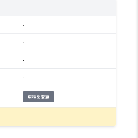
-
-
-
-
車種を変更