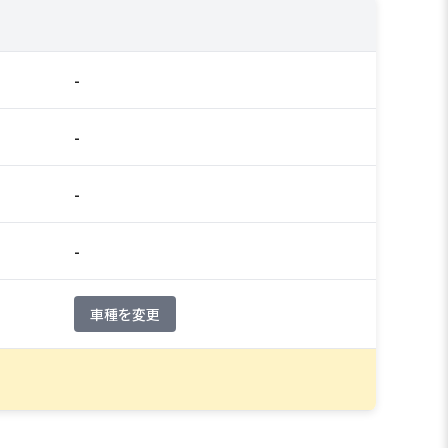
-
-
-
-
車種を変更