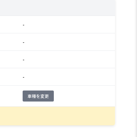
-
-
-
-
車種を変更