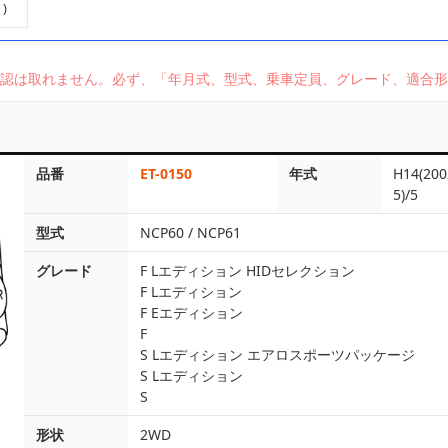
)
認は取れません。必ず、「年月式、型式、乗車定員、グレード、適合形
品番
ET-0150
年式
H14(200
5)/5
型式
NCP60 / NCP61
グレード
F Lエディション HIDセレクション
F Lエディション
F Eエディション
F
S Lエディション エアロスポーツパッケージ
S Lエディション
S
形状
2WD