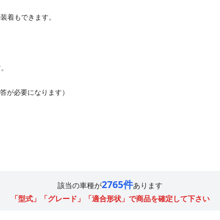
の装着もできます。
す。
。
回答が必要になります）
2765件
該当の車種が
あります
「型式」「グレード」「適合形状」で商品を確定して下さい