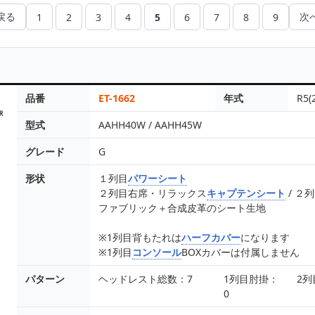
 戻る
次へ
1
2
3
4
5
6
7
8
9
品番
ET-1662
年式
R5(
型式
AAHH40W / AAHH45W
グレード
G
形状
１列目
パワーシート
２列目右席・リラックス
キャプテンシート
/ ２
ファブリック＋合成皮革のシート生地
※1列目背もたれは
ハーフカバー
になります
※1列目
コンソール
BOXカバーは付属しません
パターン
ヘッドレスト総数：7
1列目肘掛：
2列
0