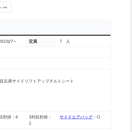
 »»
2023)/7～
定員
7 人
列目左席サイドリフトアップチルトシート
目肘掛：4
3列目肘掛：
サイドエアバッグ
：○
2